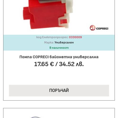
код Електропрогрес:
0330009
Марка:
Универсален
В наличност
Помпа COPRECI байонетна универсална
17.65 € / 34.52 лв.
ПОРЪЧАЙ