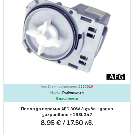
код Електропрогрес:
0330010
Марка:
Универсален
В наличност
Помпа за пералня AEG 30W 3 зъба - задно
захранване - 163LG47
8.95 € / 17.50 лв.