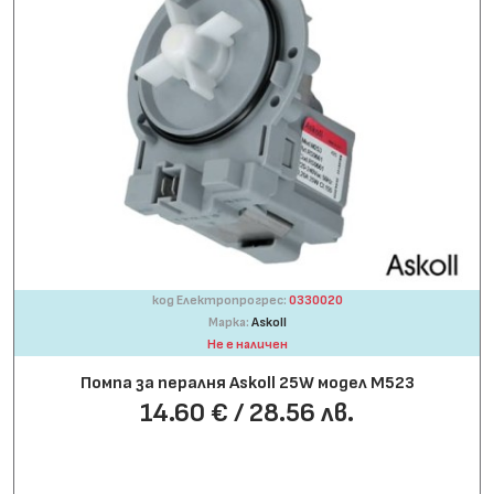
код Електропрогрес:
0330020
Марка:
Askoll
Не е наличен
Помпа за пералня Askoll 25W модел M523
14.60 € / 28.56 лв.