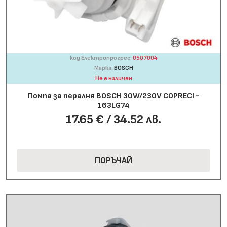
код Електропрогрес:
0507004
Марка:
BOSCH
Не е наличен
Помпа за пералня BOSCH 30W/230V COPRECI -
163LG74
17.65 € / 34.52 лв.
ПОРЪЧАЙ