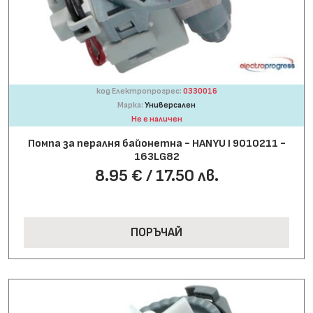
код Електропрогрес:
0330016
Марка:
Универсален
Не е наличен
Помпа за пералня байонетна - HANYU І 9010211 -
163LG82
8.95 € / 17.50 лв.
ПОРЪЧАЙ