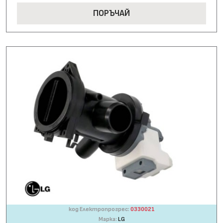
ПОРЪЧАЙ
код Електропрогрес:
0330021
Марка:
LG