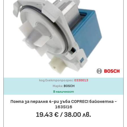
код Електропрогрес:
0330013
Марка:
BOSCH
В наличност
Помпа за пералня 4-ри зъба COPRECI байонетна -
163SI16
19.43 € / 38.00 лв.