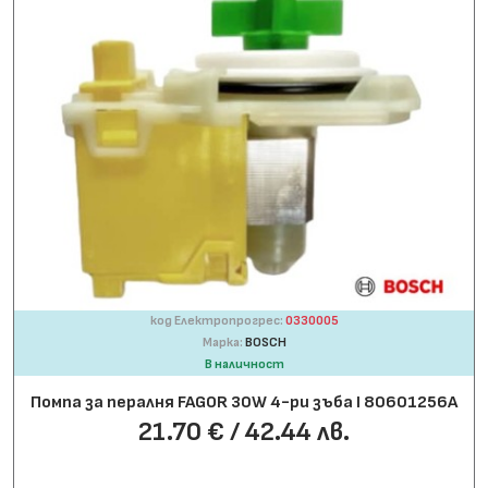
код Електропрогрес:
0330005
Марка:
BOSCH
В наличност
Помпа за пералня FAGOR 30W 4-ри зъба І 80601256A
21.70 € / 42.44 лв.