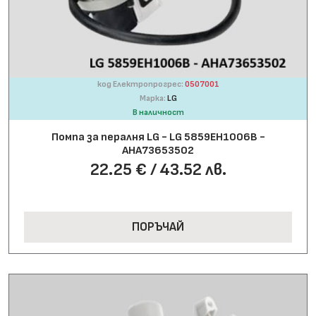
код Електропрогрес:
0507001
Марка:
LG
В наличност
Помпа за пералня LG - LG 5859EH1006B -
AHA73653502
22.25 € / 43.52 лв.
ПОРЪЧАЙ