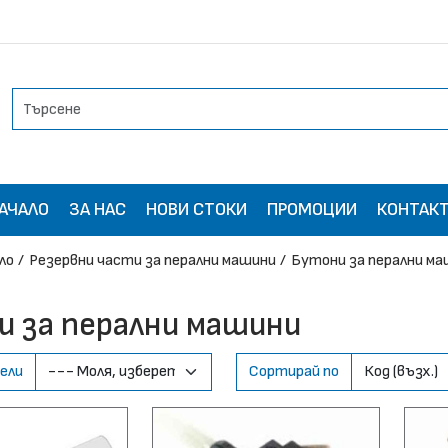
АЧАЛО
ЗА НАС
НОВИ СТОКИ
ПРОМОЦИИ
КОНТАК
ло
Резервни части за перални машини
Бутони за перални ма
и за перални машини
ели
Сортирай по