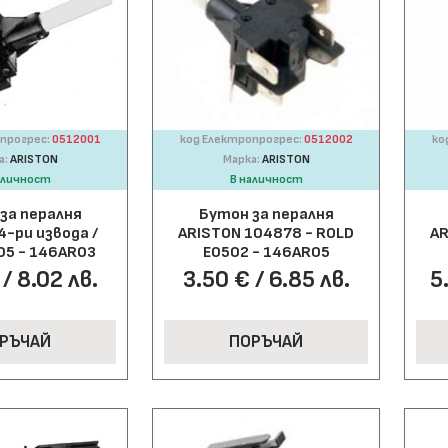
прогрес:
0512001
код Електропрогрес:
0512002
ко
а:
ARISTON
Марка:
ARISTON
аличност
В наличност
за пералня
Бутон за пералня
4-ри извода /
ARISTON 104878 - ROLD
AR
05 - 146AR03
E0502 - 146AR05
/ 8.02 лв.
3.50 € / 6.85 лв.
5
РЪЧАЙ
ПОРЪЧАЙ