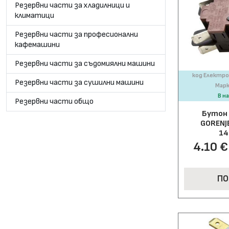
Резервни части за хладилници и
климатици
Резервни части за професионални
кафемашини
Резервни части за съдомиялни машини
код Електро
Резервни части за сушилни машини
Марк
В н
Резервни части общо
Бутон 
GORENJE
14
4.10 € 
ПО