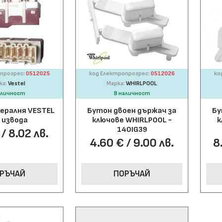
прогрес:
0512025
код Електропрогрес:
0512026
ко
ка:
Vestel
Марка:
WHIRLPOOL
аличност
В наличност
пералня VESTEL
Бутон двоен държач за
Бу
 извода
ключове WHIRLPOOL -
к
140IG39
/ 8.02 лв.
4.60 € / 9.00 лв.
8
РЪЧАЙ
ПОРЪЧАЙ