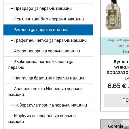
- Прегради за перални машини
- Ремъчни шайби за перални машини
- Бутони за перални машини
- Графитни четки за перални машини
код Електро
Марка
- Амортисьори за перални машини
В н
- Електромагнитни клапани за
Бутон 
WHIRLP
перални
SC0A2A106
- Панти за врати на перални машини
1
6.65 € 
- Лагерни тела и Носачи за перални
машини
ПО
- Ниворегулатори за перални машини
- Маркучи гофрирани за перални
машини