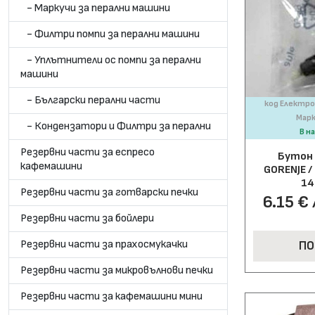
- Маркучи за перални машини
- Филтри помпи за перални машини
- Уплътнители ос помпи за перални
машини
- Български перални части
код Електро
Марк
- Кондензатори и Филтри за перални
В н
Резервни части за еспресо
Бутон 
кафемашини
GORENJE /
14
Резервни части за готварски печки
6.15 € 
Резервни части за бойлери
Резервни части за прахосмукачки
ПО
Резервни части за микровълнови печки
Резервни части за кафемашини мини