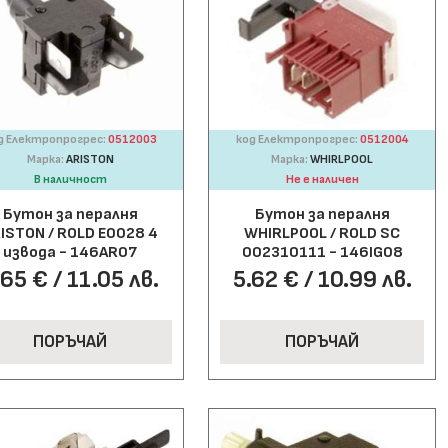
д Електропрогрес:
0512003
код Електропрогрес:
0512004
Марка:
ARISTON
Марка:
WHIRLPOOL
В наличност
Не е наличен
Бутон за пералня
Бутон за пералня
ISTON / ROLD E0028 4
WHIRLPOOL / ROLD SC
извода - 146AR07
002310111 - 146IG08
.65 € / 11.05 лв.
5.62 € / 10.99 лв.
ПОРЪЧАЙ
ПОРЪЧАЙ