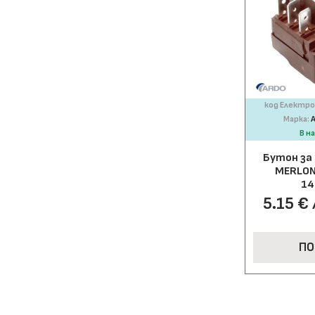
код Електро
Марка:
В н
Бутон за
MERLONI
14
5.15 € 
ПО