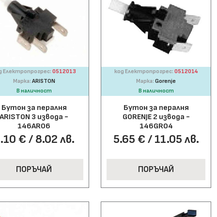
д Електропрогрес:
0512013
код Електропрогрес:
0512014
Марка:
ARISTON
Марка:
Gorenje
В наличност
В наличност
Бутон за пералня
Бутон за пералня
ARISTON 3 извода -
GORENJE 2 извода -
146AR06
146GR04
.10 € / 8.02 лв.
5.65 € / 11.05 лв.
ПОРЪЧАЙ
ПОРЪЧАЙ