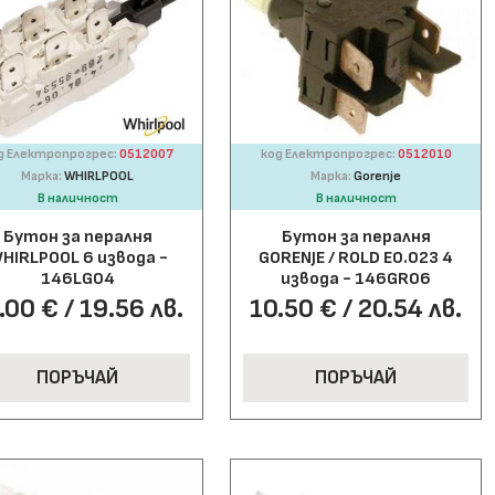
д Електропрогрес:
0512007
код Електропрогрес:
0512010
Марка:
WHIRLPOOL
Марка:
Gorenje
В наличност
В наличност
Бутон за пералня
Бутон за пералня
HIRLPOOL 6 извода -
GORENJE / ROLD E0.023 4
146LG04
извода - 146GR06
.00 € / 19.56 лв.
10.50 € / 20.54 лв.
ПОРЪЧАЙ
ПОРЪЧАЙ