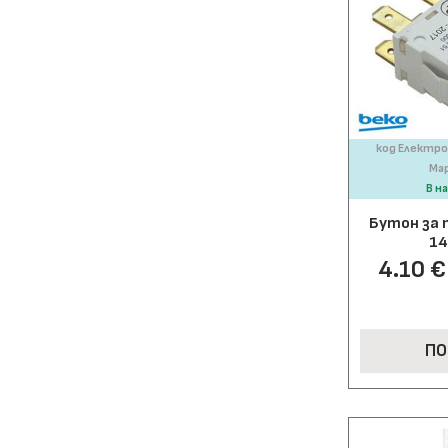
код Електро
Мар
В н
Бутон за 
14
4.10 € 
ПО