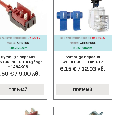
д Електропрогрес:
0512017
код Електропрогрес:
0512018
Марка:
ARISTON
Марка:
WHIRLPOOL
В наличност
В наличност
Бутон за пералня
Бутон за пералня
STON INDESIT 4 извода
WHIRLPOOL - 146IG12
- 146AK08
6.15 € / 12.03 лв.
.60 € / 9.00 лв.
ПОРЪЧАЙ
ПОРЪЧАЙ