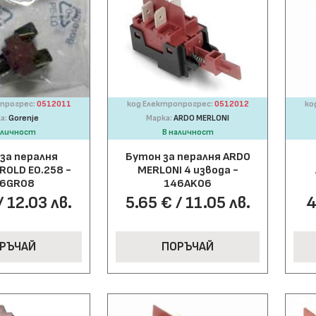
прогрес:
0512011
код Електропрогрес:
0512012
ко
а:
Gorenje
Марка:
ARDO MERLONI
аличност
В наличност
за пералня
Бутон за пералня ARDO
 ROLD E0.258 -
MERLONI 4 извода -
6GR08
146AK06
/ 12.03 лв.
5.65 € / 11.05 лв.
4
РЪЧАЙ
ПОРЪЧАЙ