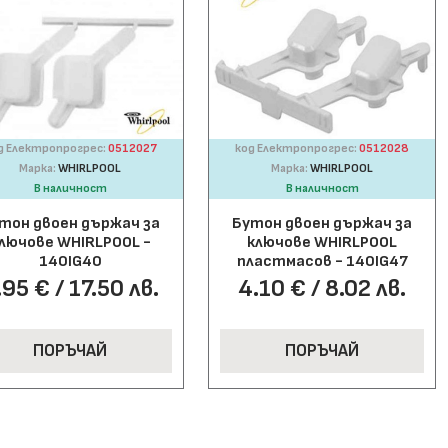
д Електропрогрес:
0512027
код Електропрогрес:
0512028
Марка:
WHIRLPOOL
Марка:
WHIRLPOOL
В наличност
В наличност
тон двоен държач за
Бутон двоен държач за
лючове WHIRLPOOL -
ключове WHIRLPOOL
140IG40
пластмасов - 140IG47
.95 € / 17.50 лв.
4.10 € / 8.02 лв.
ПОРЪЧАЙ
ПОРЪЧАЙ