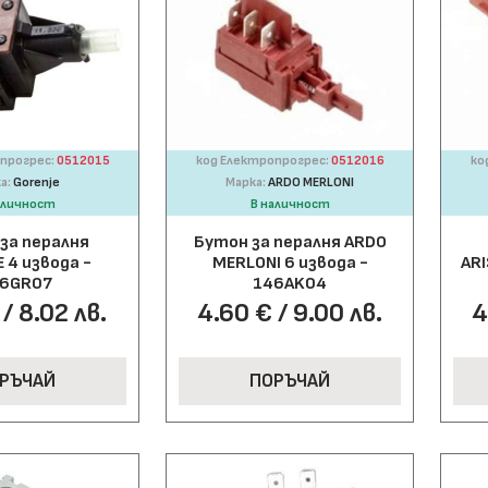
прогрес:
0512015
код Електропрогрес:
0512016
ко
а:
Gorenje
Марка:
ARDO MERLONI
аличност
В наличност
за пералня
Бутон за пералня ARDO
 4 извода -
MERLONI 6 извода -
ARI
6GR07
146AK04
/ 8.02 лв.
4.60 € / 9.00 лв.
4
РЪЧАЙ
ПОРЪЧАЙ