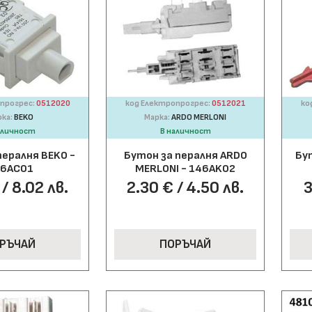
прогрес:
0512020
код Електропрогрес:
0512021
ко
ка:
BEKO
Марка:
ARDO MERLONI
аличност
В наличност
пералня BEKO -
Бутон за пералня ARDO
Бу
6AC01
MERLONI - 146АK02
/ 8.02 лв.
2.30 € / 4.50 лв.
3
РЪЧАЙ
ПОРЪЧАЙ