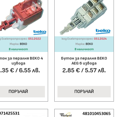
д Електропрогрес:
0512022
код Електропрогрес:
0512024
Марка:
BEKO
Марка:
BEKO
В наличност
В наличност
тон за пералня BEKO 4
Бутон за пералня BEKO
извода
AEG 6 извода
.35 € / 6.55 лв.
2.85 € / 5.57 лв.
ПОРЪЧАЙ
ПОРЪЧАЙ