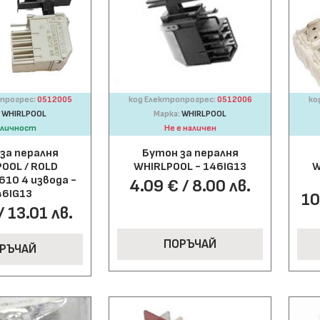
прогрес:
0512005
код Електропрогрес:
0512006
ко
:
WHIRLPOOL
Марка:
WHIRLPOOL
аличност
Не е наличен
за пералня
Бутон за пералня
OOL / ROLD
WHIRLPOOL - 146IG13
W
10 4 извода -
4.09 € / 8.00 лв.
46IG13
10
/ 13.01 лв.
ПОРЪЧАЙ
РЪЧАЙ