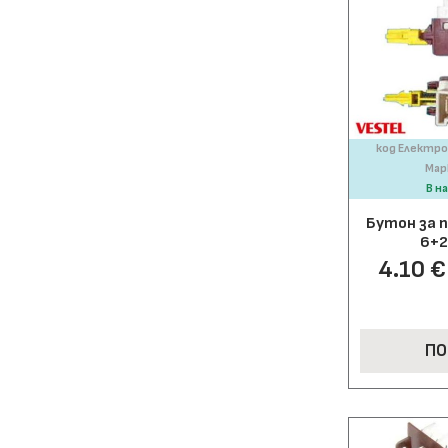
код Електро
Мар
В н
Бутон за 
6+2
4.10 € 
ПО