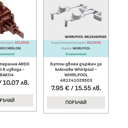
прогрес:
0512029
код Електропрогрес:
0512030
ARDO MERLONI
Марка:
WHIRLPOOL
аличност
В наличност
 пералня ARDO
Бутон двоен държач за
 6 извода -
ключове Whirlpool -
6AK04
WHIRLPOOL
481241029503
/ 10.07 лв.
7.95 € / 15.55 лв.
РЪЧАЙ
ПОРЪЧАЙ