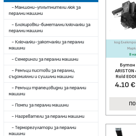
- Маншони-уплътнители люк за
перални машини
- Блокировки-биметални ключалки за
перални машини
- Ключалки-закопчалки за перални
код Електро
машини
Марк
В н
- Семеринги за перални машини
Бутон 
- Ремъци пистови за перални,
ARISTON 
Rold E00
съдомиялни и сушилни машини
4.10 € 
- Ремъци трапецовидни за перални
машини
ПО
- Помпи за перални машини
- Нагреватели за перални машини
- Терморегулатори за перални
машини