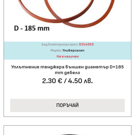
код Електропрогрес:
0314003
Марка:
Универсален
Не е наличен
Уплътнение тенджера външен диаметър D=185
mm дебело
2.30 € / 4.50 лв.
ПОРЪЧАЙ