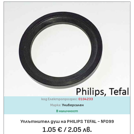
код Електропрогрес:
0104233
Марка:
Универсален
В наличност
Уплътнител душ на PHILIPS TEFAL - №099
1.05 € / 2.05 лв.