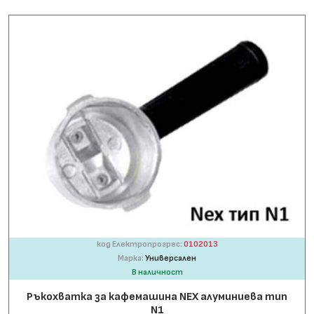
код Електропрогрес:
0102013
Марка:
Универсален
В наличност
Ръкохватка за кафемашина NEX алуминиева тип
N1