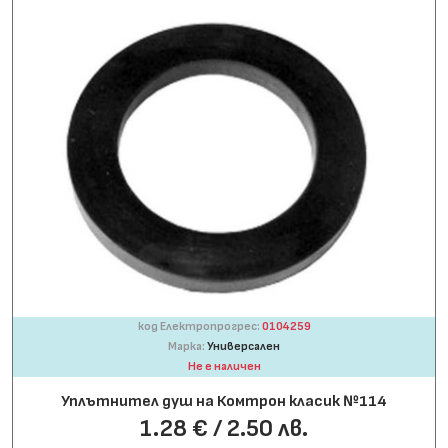
код Електропрогрес:
0104259
Марка:
Универсален
Не е наличен
Уплътнител душ на Комтрон класик №114
1.28 € / 2.50 лв.