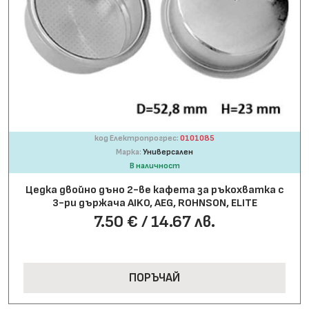
код Електропрогрес:
0101085
Марка:
Универсален
В наличност
Цедка двойно дъно 2-ве кафета за ръкохватка с
3-ри държача AIKO, AEG, ROHNSON, ELITE
7.50 € / 14.67 лв.
ПОРЪЧАЙ