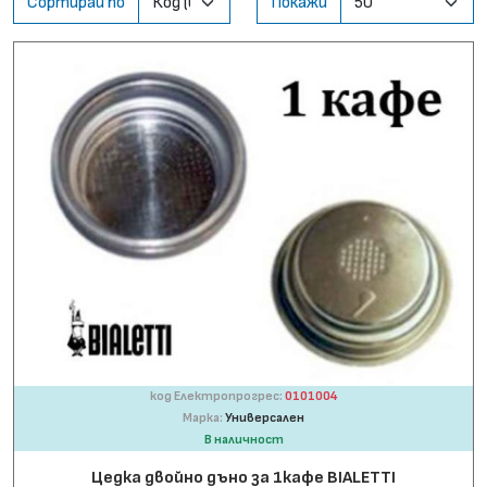
Сортирай по
Покажи
код Електропрогрес:
0101004
Марка:
Универсален
В наличност
Цедка двойно дъно за 1кафе BIALETTI