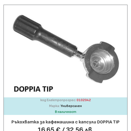
код Електропрогрес:
0102042
Марка:
Универсален
В наличност
Ръкохватка за кафемашина с капсули DOPPIA TIP
16.65 € / 32.56 лв.