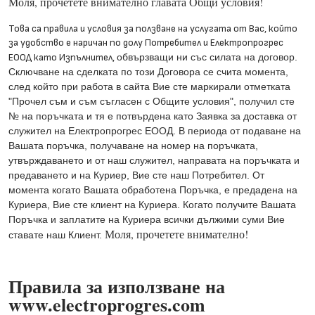
Моля, прочетете внимателно главата Общи условия!
Това са правила и условия за ползване на услугата от Вас, който
за удобство е наричан по долу Потребител и Електропрогрес
ЕООД като Изпълнител,
обвързващи ни със силата на договор.
Сключване на сделката по този Договора се счита момента,
след който при работа в сайта Вие сте маркирали отметката
"Прочел съм и съм съгласен с Общите условия", получил сте
№ на поръчката и тя е потвърдена като Заявка за доставка от
служител на Електропрогрес ЕООД. В периода от подаване на
Вашата поръчка, получаване на номер на поръчката,
утвърждаването и от наш служител, направата на поръчката и
предаването и на Куриер, Вие сте наш Потребител. От
момента когато Вашата обработена Поръчка, е предадена на
Куриера, Вие сте клиент на Куриера. Когато получите Вашата
Поръчка и заплатите на Куриера всички дължими суми Вие
Моля, прочетете внимателно!
ставате наш Клиент.
Правила за използване на
www.electroprogres.com