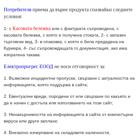
Потребителя
приема да върне продукта спазвайки следните
условия:
Касовата бележка
1- с
или с фактурата съпроводена, с
касовата бележка, с която е получена стоката, 2- с запазен
търговски вид, 3- в опаковка, с която е била предадена на
Куриера, 4- със съпровождащата го документация, ако има
изпратена такава.
Електропрогрес ЕООД
не носи отговорност за:
1. Възможни инцидентни пропуски, свързани с актуалността на
информацията, която поддържа в сайта;
2. Евентуални вреди, породени от или свързани по какъвто и
да е начин с достъпа или използването на този сайт;
3. Ненакърнимостта на информацията в сайта от компютърни
вируси или други заплахи;
4. Внезапно изчерпване на складовите наличности;