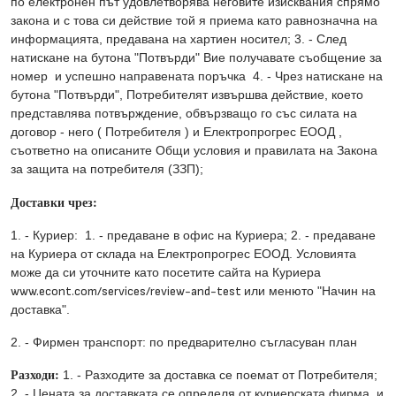
по електронен път удовлетворява неговите изисквания спрямо
закона и с това си действие той я приема като равнозначна на
информацията, предавана на хартиен носител; 3. - След
натискане на бутона "Потвърди" Вие получавате съобщение за
номер и успешно направената поръчка 4. - Чрез натискане на
бутона "Потвърди", Потребителят извършва действие, което
представлява потвърждение, обвързващо го със силата на
договор - него ( Потребителя ) и Електропрогрес ЕООД ,
съответно на описаните Общи условия и правилата на Закона
за защита на потребителя (ЗЗП);
Доставки чрез:
1. - Куриер: 1. - предаване в офис на Куриера; 2. - предаване
на Куриера от склада на Електропрогрес ЕООД. Условията
може да си уточните като посетите сайта на Куриера
www.econt.com/services/review-and-test
или менюто "Начин на
доставка".
2. - Фирмен транспорт: по предварително съгласуван план
Разходи:
1. - Разходите за доставка се поемат от Потребителя;
2. - Цената за доставката се определя от куриерската фирма, и