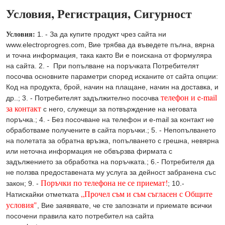
Условия, Регистрация, Сигурност
Условия:
1. - За да купите продукт чрез сайта ни
www.electroprogres.com, Вие трябва да въведете пълна, вярна
и точна информация, така както Ви е поискана от формуляра
на сайта. 2. - При попълване на поръчката Потребителят
посочва основните параметри според исканите от сайта опции:
Код на продукта, брой, начин на плащане, начин на доставка, и
телефон и e-mail
др..; 3. - Потребителят задължително посочва
за контакт
с него, служещи за потвърждение на неговата
поръчка.; 4. - Без посочване на телефон и e-mail за контакт не
обработваме получените в сайта поръчки.; 5. - Непопълването
на полетата за обратна връзка, попълването с грешна, невярна
или неточна информация не обвързва фирмата с
задължението за обработка на поръчката.; 6.- Потребителя да
не ползва предоставената му услуга за дейност забранена със
Поръчки по телефона не се приемат!
закон; 9. -
; 10.-
„Прочел съм и съм съгласен с Общите
Натискайки отметката
условия"
, Вие заявявате, че сте запознати и приемате всички
посочени правила като потребител на сайта