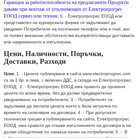
Гаранция за работоспособноста на предлаганите Продукти
даваме при монтаж от упълномощен от Електропрогрес
ЕООД сервиз или техник
; 5. - Електропрогрес ЕООД или
представител на куриерската фирма се задължават да
уведомят Потребителя на посочения телефон или e-mail, ако
се появят внезапни обстоятелства възпрепятстващи доставката
или навременното и изпълнение.
Цени, Наличности, Поръчки,
Доставки, Разходи
Цени
:
1. - Цените публикувани в сайта www.electroprogres.com
са за 1 бр. в лева, с включен ДДС, в склада на Електропрогрес
ЕООД; 2. - Електропрогрес ЕООД има правото да променя
цените по всяко време, без да дължи предварително
уведомяване на потребителите; 3. - Потребителят се
задължава да заплати цената която е била актуална по
времето на сключване на договора; 4. - При допуснати
технически грешки в публикуването на сайта, Електропрогрес
ЕООД има правото да откаже изпълнението на договора и не
дължи обещетение по никакъв начин на потребителя; 5. - В