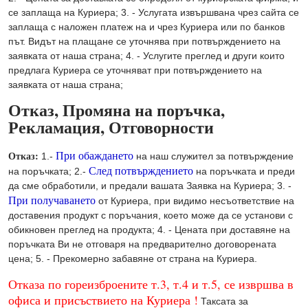
се заплаща на Куриера; 3. - Услугата извършвана чрез сайта се
заплаща с наложен платеж на и чрез Куриера или по банков
път. Видът на плащане се уточнява при потвърждението на
заявката от наша страна; 4. - Услугите преглед и други които
предлага Куриера се уточняват при потвърждението на
заявката от наша страна;
Отказ, Промяна на поръчка,
Рекламация, Отговорности
При обаждането
Отказ:
1.-
на наш служител за потвърждение
След потвърждението
на поръчката; 2.-
на поръчката и преди
да сме обработили, и предали вашата Заявка на Куриера; 3. -
При получаването
от Куриера, при видимо несъответствие на
доставения продукт с поръчания, което може да се установи с
обикновен преглед на продукта; 4. - Цената при доставяне на
поръчката Ви не отговаря на предварително договорената
цена; 5. - Прекомерно забавяне от страна на Куриера.
Отказа по гореизброените т.3, т.4 и т.5, се извршва в
офиса и присъствието на Куриера !
Таксата за