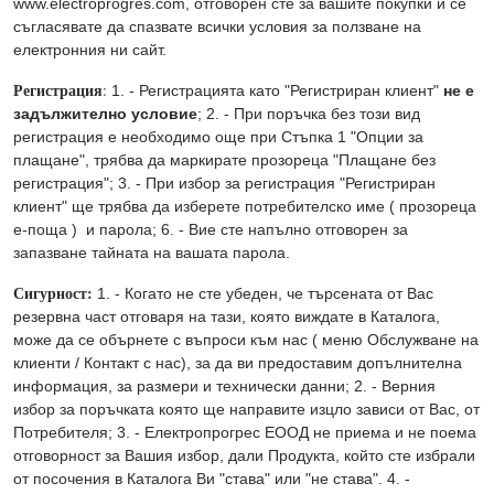
www.electroprogres.com, отговорен сте за вашите покупки и се
съгласявате да спазвате всички условия за ползване на
електронния ни сайт.
Регистрация
:
1. - Регистрацията като "Регистриран клиент"
не е
задължително условие
; 2. - При поръчка без този вид
регистрация е необходимо още при Стъпка 1 "Опции за
плащане", трябва да маркирате прозореца "Плащане без
регистрация"; 3. - При избор за регистрация "Регистриран
клиент" ще трябва да изберете потребителско име ( прозореца
е-поща ) и парола; 6. - Вие сте напълно отговорен за
запазване тайната на вашата парола.
Сигурност:
1. - Когато не сте убеден, че търсената от Вас
резервна част отговаря на тази, която виждате в Каталога,
може да се обърнете с въпроси към нас ( меню Обслужване на
клиенти / Контакт с нас), за да ви предоставим допълнителна
информация, за размери и технически данни; 2. - Верния
избор за поръчката която ще направите изцло зависи от Вас, от
Потребителя; 3. - Електропрогрес ЕООД не приема и не поема
отговорност за Вашия избор, дали Продукта, който сте избрали
от посочения в Каталога Ви "става" или "не става". 4. -