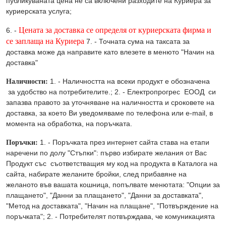
публикуваната цена не са включени разходите на Куриера за
куриерската услуга;
Цената за доставка се определя от куриерската фирма и
6. -
се заплаща на Куриера
7. - Точната сума на таксата за
доставка може да направите като влезете в менюто "Начин на
доставка"
Наличности:
1. - Наличността на всеки продукт е обозначена
за удобство на потребителите.; 2. - Eлектропрогрес ЕООД си
запазва правото за уточняване на наличността и сроковете на
доставка, за което Ви уведомяваме по телефона или e-mail, в
момента на обработка, на поръчката.
Поръчки:
1. - Поръчката през интернет сайта става на етапи
наречени по долу "Стъпки": първо избирате желания от Вас
Продукт със съответстващия му код на продукта в Каталога на
сайта, набирате желаните бройки, след прибавяне на
желаното във вашата кошница, попълвате менютата: "Опции за
плащането", "Данни за плащането", "Данни за доставката",
"Метод на доставката", "Начин на плащане", "Потвърждение на
поръчката"; 2. - Потребителят потвърждава, че комуникацията