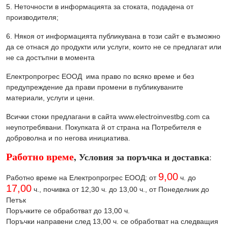
5. Неточности в информацията за стоката, подадена от
производителя;
6. Някоя от информацията публикувана в този сайт е възможно
да се отнася до продукти или услуги, които не се предлагат или
не са достъпни в момента
Електропрогрес ЕООД има право по всяко време и без
предупреждение да прави промени в публикуваните
материали, услуги и цени.
Всички стоки предлагани в сайта www.electroinvestbg.com са
неупотребявани. Покупката й от страна на Потребителя е
доброволна и по негова инициатива.
Работно време
, Условия за поръчка и доставка
:
9,00
Работно време на Електропрогрес ЕООД: от
ч. до
17,00
ч., почивка от 12,30 ч. до 13,00 ч., от Понеделник до
Петък
П
оръчките се обработват до 13,00 ч.
Поръчки направени след 13,00 ч. се обработват на следващия