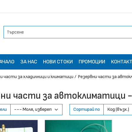
АЧАЛО
ЗА НАС
НОВИ СТОКИ
ПРОМОЦИИ
КОНТАК
и части за хладилници и климатици
Резервни части за авток
вни части за автоклиматици 
ели
Сортирай по