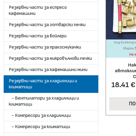
Резервни части за еспресо
кафемашини
Резервни части за готварски печки
Резервни части за бойлери
код Електро
Резервни части за прахосмукачки
Марка:
Не 
Резервни части за микровълнови печки
На
Резервни части за кафемашини мини
автокли
С
Резервни части за хладилници и
18.41 € 
климатици
- Вентилатори за хладилници и
ПО
климатици
- Компресори за хладилници
- Компресори за климатици