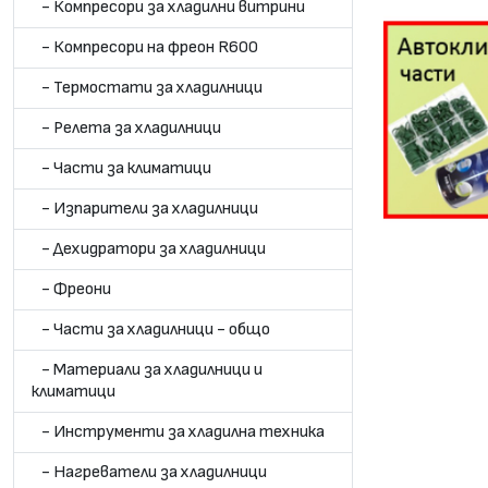
- Компресори за хладилни витрини
- Компресори на фреон R600
- Термостати за хладилници
- Релета за хладилници
- Части за климатици
- Изпарители за хладилници
- Дехидратори за хладилници
- Фреони
- Части за хладилници - общо
- Материали за хладилници и
климатици
- Инструменти за хладилна техника
- Нагреватели за хладилници