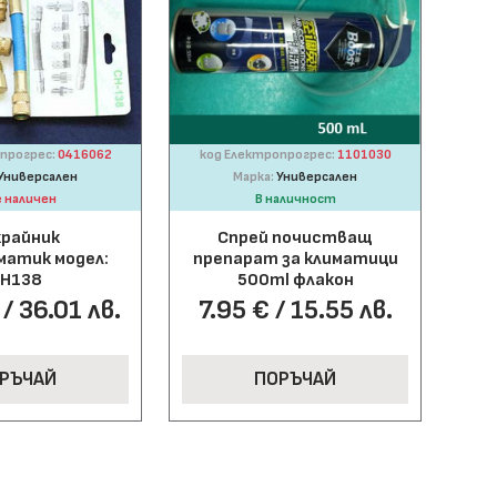
прогрес:
0416062
код Електропрогрес:
1101030
Универсален
Марка:
Универсален
е наличен
В наличност
крайник
Спрей почистващ
матик модел:
препарат за климатици
Н138
500ml флакон
/ 36.01 лв.
7.95 € / 15.55 лв.
РЪЧАЙ
ПОРЪЧАЙ