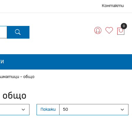
Контакти
0
ТИ
лиматици - общо
- общо
Покажи